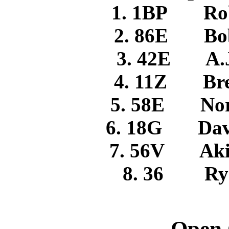
1. 1BP R
2. 86E B
3. 42E A.
4. 11Z Bre
5. 58E No
6. 18G Dav
7. 56V Ak
8. 36 Ry
Open 