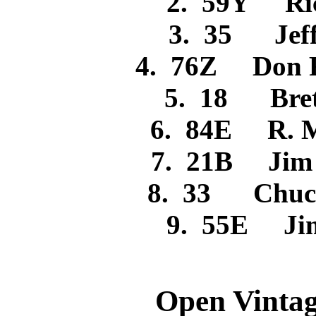
2. 59Y R
3. 35 Jef
4. 76Z Don 
5. 18 Br
6. 84E R. 
7. 21B Ji
8. 33 Chu
9. 55E J
Open Vintag