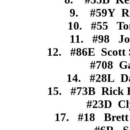
9. #59Y 
10. #55 
11. #98 J
12. #86E Scot
#708 Ga
14. #28L D
15. #73B Ric
#23D Cl
17. #18 Bre