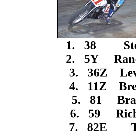
1. 38 Ste
2. 5Y Ran
3. 36Z L
4. 11Z Bre
5. 81 Br
6. 59 Rich
7. 82E Tr