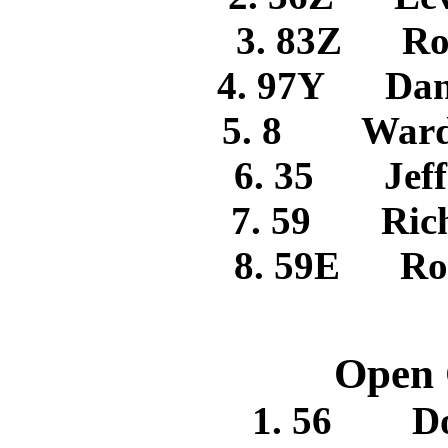
3. 83Z R
4. 97Y Dan
5. 8 War
6. 35 Jef
7. 59 Rich
8. 59E R
Open 
1. 56 D