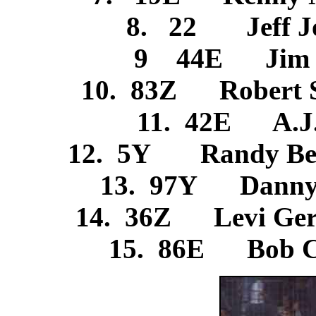
8. 22 Jeff J
9 44E Jim 
10. 83Z Robert 
11. 42E A.J.
12. 5Y Randy Be
13. 97Y Danny 
14. 36Z Levi Ge
15. 86E Bob