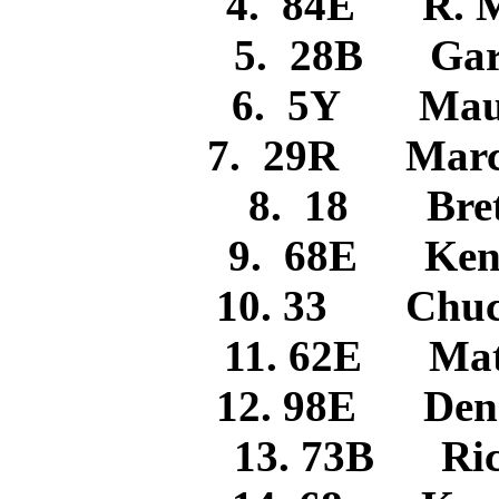
4. 84E R. 
5. 28B Ga
6. 5Y Maur
7. 29R March
8. 18 Br
9. 68E K
10. 33 Chu
11. 62E Ma
12. 98E Den
13. 73B R