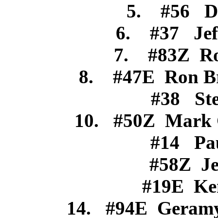
5. #56 
6. #37 Je
7. #83Z R
8. #47E Ron
#38 Stev
10. #50Z Mark
#14 Pau
#58Z Jes
#19E Ke
14. #94E Geram