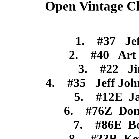
Open Vintage Cl
6/
1. #37 Je
2. #40 Art
3. #22 
4. #35 Jeff J
5. #12E J
6. #76Z Don
7. #86E
8. #33B Ke