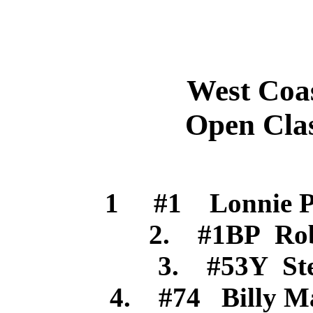
West Coast F
Open Class -
6/1
1 #1 Lonnie 
2. #1BP Ro
3. #53Y St
4. #74 Billy 