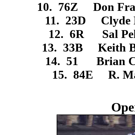
10. 76Z Don Fra
11. 23D Clyde
12. 6R Sal P
13. 33B Keith 
14. 51 Brian 
15. 84E R. Ma
Ope