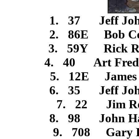
1. 37 Jeff Jo
2. 86E Bob 
3. 59Y Rick 
4. 40 Art Fred
5. 12E James
6. 35 Jeff Jo
7. 22 Jim 
8. 98 John H
9. 708 Gary P