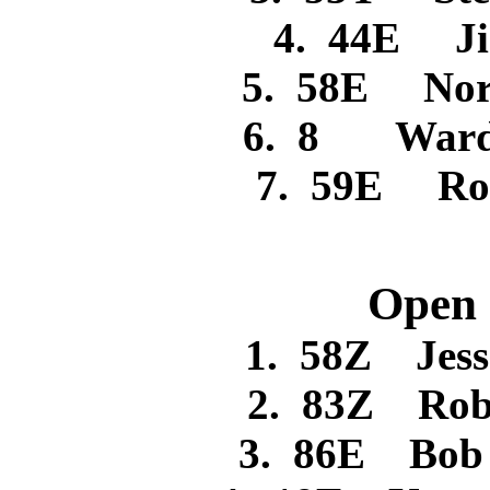
4. 44E 
5. 58E No
6. 8 War
7. 59E R
Open 
1. 58Z Je
2. 83Z R
3. 86E B