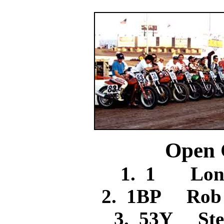
Open 
1. 1 Lon
2. 1BP Ro
3. 53Y St