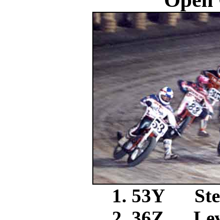
1. 53Y St
2. 36Z L