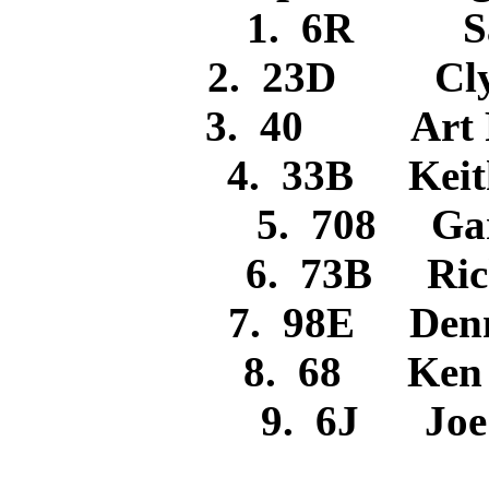
1. 6R Sa
2. 23D Cl
3. 40 Art 
4. 33B Kei
5. 708 Ga
6. 73B Ri
7. 98E Denn
8. 68 Ke
9. 6J Jo