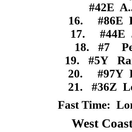
#42E A.J
16. #86E
17. #44E
18. #7 
19. #5Y R
20. #97Y D
21. #36Z 
Fast Time: Lon
West Coast 