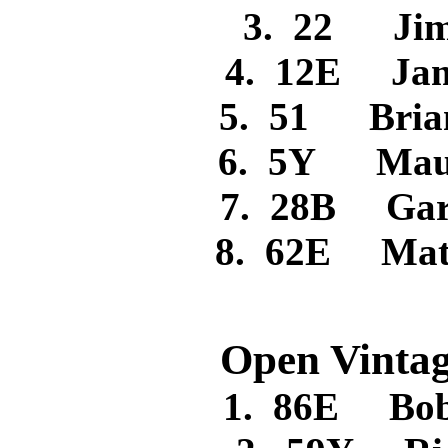
3. 22 J
4. 12E Ja
5. 51 Bri
6. 5Y Maur
7. 28B Ga
8. 62E Mat
Open Vintag
1. 86E B