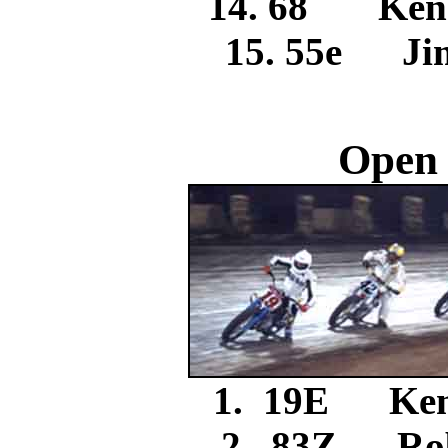
14. 68 K
15. 55e 
Open 
1. 19E Ke
2. 83Z R