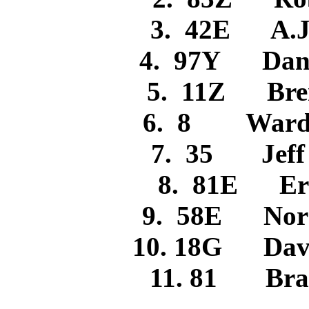
3. 42E A.
4. 97Y Dan
5. 11Z Bre
6. 8 War
7. 35 Jef
8. 81E 
9. 58E No
10. 18G Da
11. 81 Br