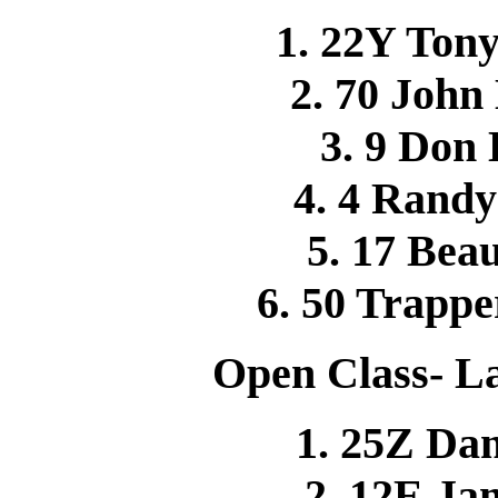
1. 22Y Ton
2. 70 Joh
3. 9 Do
4. 4 Ran
5. 17 Be
6. 50 Trap
Open Class- La
1. 25Z D
2. 12E J