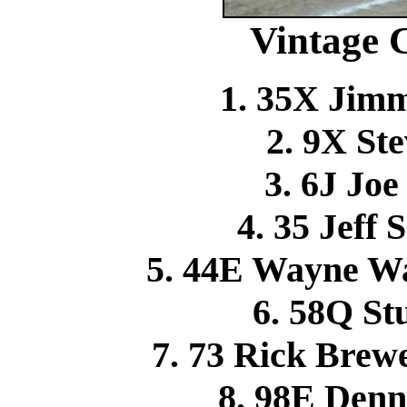
Vintage C
1. 35X Ji
2. 9X S
3. 6J Jo
4. 35 Jeff
5. 44E Wayne W
6. 58Q S
7. 73 Rick Br
8. 98E Den