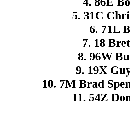
4. 86E 
5. 31C Chr
6. 71L B
7. 18 Br
8. 96W B
9. 19X G
10. 7M Brad Spe
11. 54Z Do