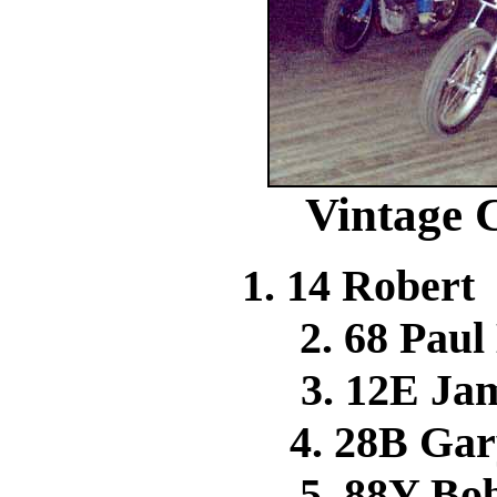
Vintage C
1. 14 Rober
2. 68 Pa
3. 12E J
4. 28B Ga
5. 88Y B