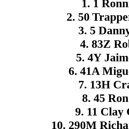
1. 1 Ro
2. 50 Trap
3. 5 Dan
4. 83Z R
5. 4Y Jai
6. 41A Mig
7. 13H C
8. 45 R
9. 11 Cla
10. 290M Rich