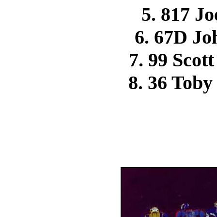
5. 817 
6. 67D J
7. 99 Sco
8. 36 To