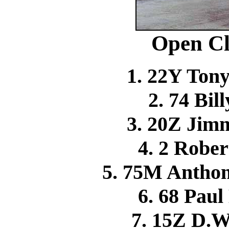
Open Cl
1. 22Y Ton
2. 74 Bi
3. 20Z Ji
4. 2 Rob
5. 75M Anth
6. 68 Pa
7. 15Z D.