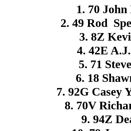
1. 70 Joh
2. 49 Rod S
3. 8Z Ke
4. 42E A.
5. 71 Ste
6. 18 Sha
7. 92G Casey
8. 70V Rich
9. 94Z D