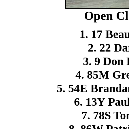
Open Cl
1. 17 Be
2. 22 D
3. 9 Do
4. 85M G
5. 54E Branda
6. 13Y Pa
7. 78S 
8. 86W Pat