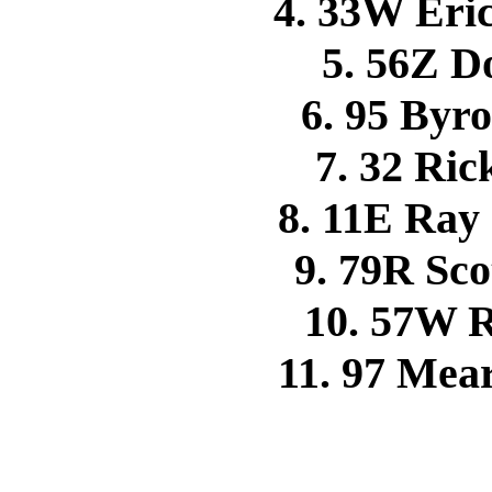
4. 33W Er
5. 56Z 
6. 95 By
7. 32 Ri
8. 11E Ra
9. 79R S
10. 57W 
11. 97 Me