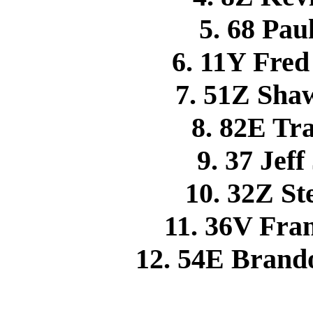
5. 68 Pa
6. 11Y Fre
7. 51Z Sh
8. 82E Tr
9. 37 Je
10. 32Z S
11. 36V Fr
12. 54E Brand