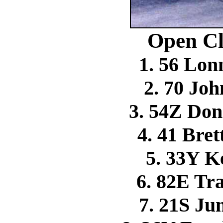
Open Cl
1. 56 Lo
2. 70 J
3. 54Z Do
4. 41 Br
5. 33Y 
6. 82E Tr
7. 21S J