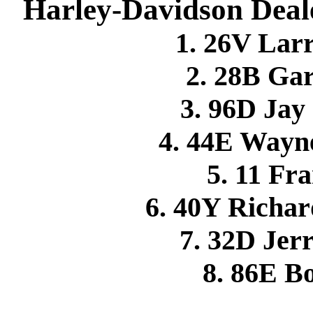
Harley-Davidson Deale
1. 26V La
2. 28B Ga
3. 96D Ja
4. 44E Wayn
5. 11 F
6. 40Y Richa
7. 32D Je
8. 86E 