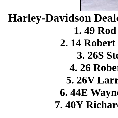
Harley-Davidson Deale
1. 49 Ro
2. 14 Rober
3. 26S S
4. 26 Rob
5. 26V La
6. 44E Wayn
7. 40Y Richa