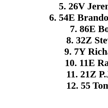
5. 26V Je
6. 54E Brand
7. 86E 
8. 32Z S
9. 7Y Ric
10. 11E 
11. 21Z 
12. 55 T