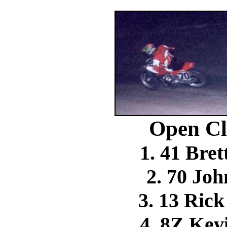
Open Cl
1. 41 Br
2. 70 J
3. 13 Ri
4. 8Z Ke