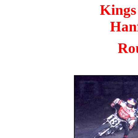
Kings
Han
Ro