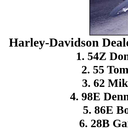
Harley-Davidson Deale
1. 54Z Do
2. 55 T
3. 62 M
4. 98E Den
5. 86E 
6. 28B G