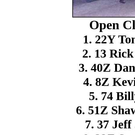
Open Cl
1. 22Y T
2. 13 Ri
3. 40Z D
4. 8Z Ke
5. 74 Bi
6. 51Z Sh
7. 37 Je