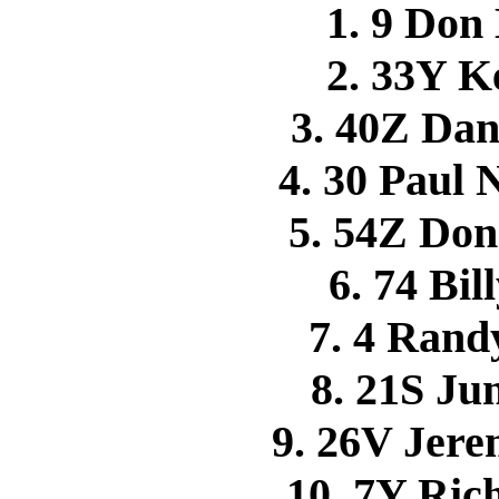
1. 9 Do
2. 33Y 
3. 40Z D
4. 30 Pau
5. 54Z Do
6. 74 Bi
7. 4 Ran
8. 21S J
9. 26V Je
10. 7Y Ri