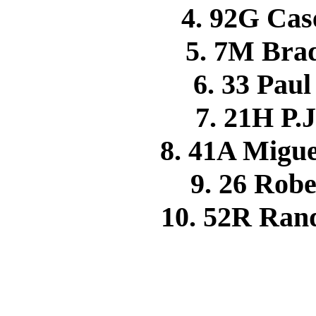
4. 92G Ca
5. 7M Br
6. 33 Pa
7. 21H P
8. 41A Mig
9. 26 Rob
10. 52R Ra