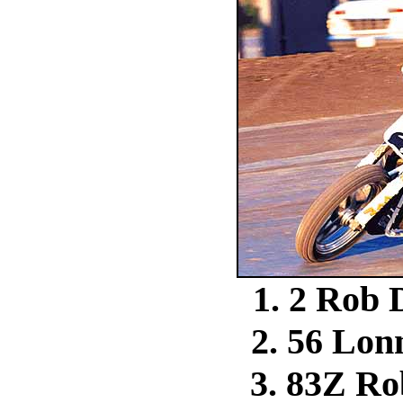
1. 2 Ro
2. 56 Lo
3. 83Z R