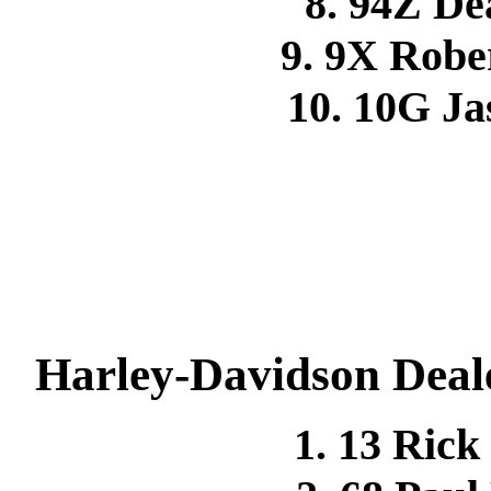
8. 94Z D
9. 9X Rob
10. 10G J
Harley-Davidson Deale
1. 13 Ri