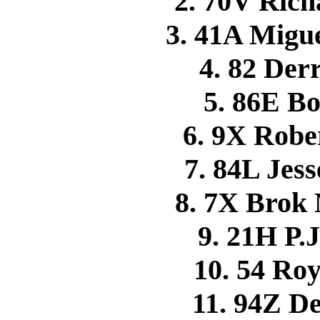
2. 70V Ric
3. 41A Mig
4. 82 De
5. 86E 
6. 9X Rob
7. 84L Je
8. 7X Brok
9. 21H P
10. 54 Ro
11. 94Z 