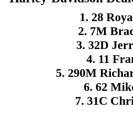
1. 28 Roy
2. 7M Br
3. 32D Je
4. 11 F
5. 290M Rich
6. 62 M
7. 31C Chr