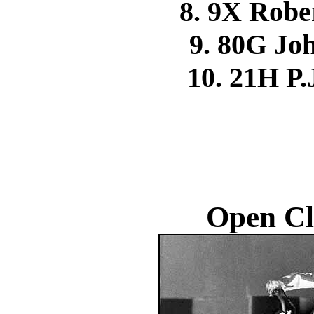
8. 9X Rob
9. 80G J
10. 21H 
Open Cl