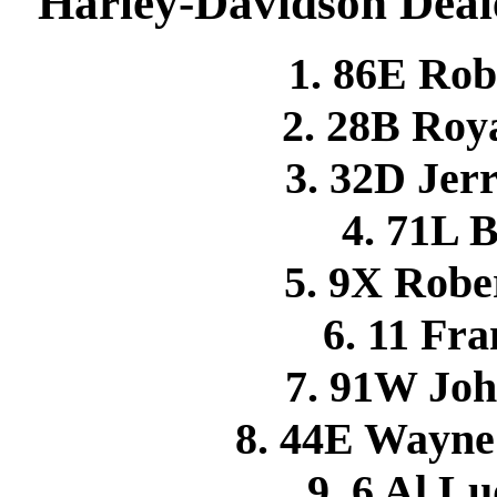
Harley-Davidson Deale
1. 86E R
2. 28B Ro
3. 32D Je
4. 71L B
5. 9X Rob
6. 11 F
7. 91W Jo
8. 44E Wayn
9. 6 Al 