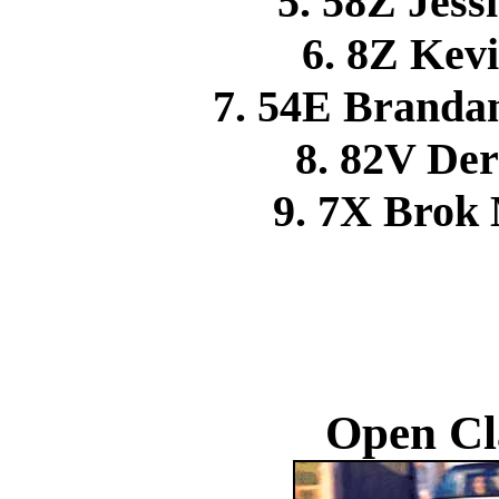
5. 58Z Jes
6. 8Z Ke
7. 54E Branda
8. 82V D
9. 7X Brok
Open Cl