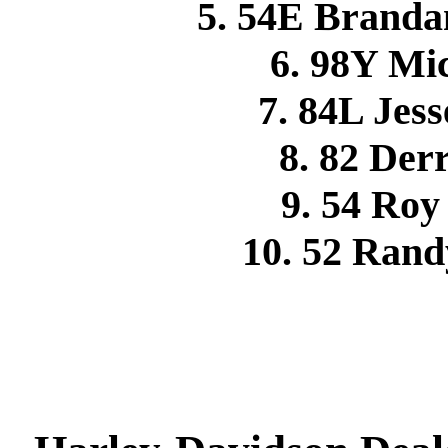
5. 54E Branda
6. 98Y M
7. 84L Je
8. 82 De
9. 54 Ro
10. 52 Ra