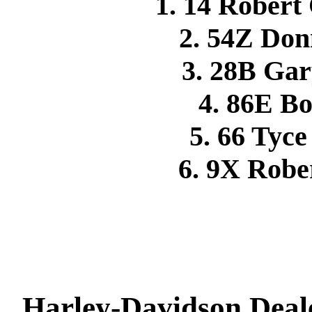
1. 14 Rober
2. 54Z Don
3. 28B Ga
4. 86E 
5. 66 Ty
6. 9X Rob
Harley-Davidson Deale