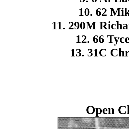
10. 62 M
11. 290M Rich
12. 66 Ty
13. 31C Ch
Open Cl