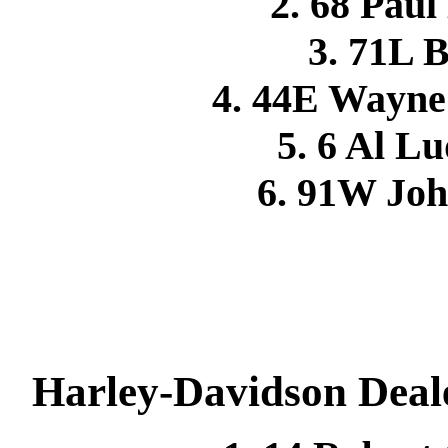
2. 68 Pa
3. 71L B
4. 44E Wayn
5. 6 Al 
6. 91W Jo
Harley-Davidson Deale