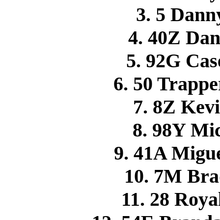
3. 5 Dan
4. 40Z D
5. 92G Ca
6. 50 Trap
7. 8Z Ke
8. 98Y M
9. 41A Mig
10. 7M Br
11. 28 Roy