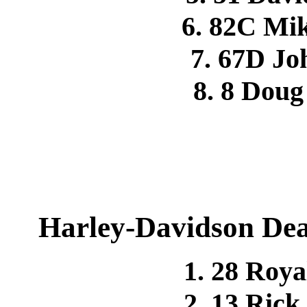
6. 82C Mi
7. 67D J
8. 8 Dou
Harley-Davidson Deal
1. 28 Roy
2. 13 Ri