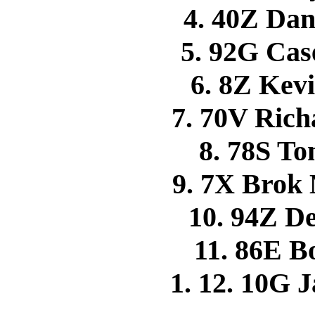
4. 40Z D
5. 92G Ca
6. 8Z Ke
7. 70V Ric
8. 78S 
9. 7X Brok
10. 94Z 
11. 86E 
1. 12. 10G