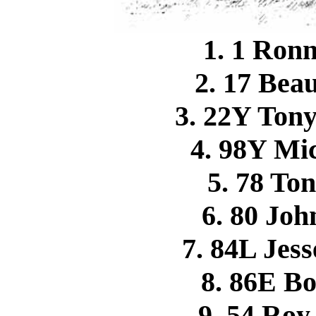
1. 1 Ro
2. 17 Be
3. 22Y Ton
4. 98Y M
5. 78 T
6. 80 J
7. 84L Je
8. 86E 
9. 54 Ro