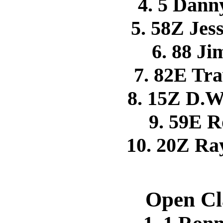
4. 5 Dan
5. 58Z Je
6. 88 
7. 82E Tr
8. 15Z D.
9. 59E 
10. 20Z R
Open Cl