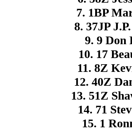
7. 1BP Ma
8. 37JP J.
9. 9 Do
10. 17 B
11. 8Z Ke
12. 40Z D
13. 51Z S
14. 71 St
15. 1 Ro