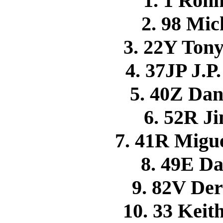
1. 1 Ro
2. 98 M
3. 22Y Ton
4. 37JP J.
5. 40Z D
6. 52R 
7. 41R Mig
8. 49E 
9. 82V D
10. 33 Kei