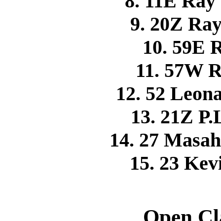
8. 11E Ra
9. 20Z R
10. 59E
11. 57W 
12. 52 Leo
13. 21Z 
14. 27 Masa
15. 23 Ke
Open Cl