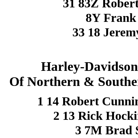
31 83Z Rober
8Y Frank
33 18 Jere
Harley-Davidson 
Of Northern & Souther
1 14 Robert Cunni
2 13 Rick Hock
3 7M Brad