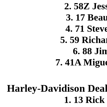
2. 58Z Je
3. 17 Be
4. 71 Ste
5. 59 Rich
6. 88 
7. 41A Mig
Harley-Davidison Deal
1. 13 Ri