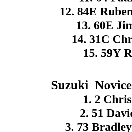
12. 84E Rube
13. 60E J
14. 31C Ch
15. 59Y 
Suzuki Novice
1. 2 Chr
2. 51 Da
3. 73 Bradle