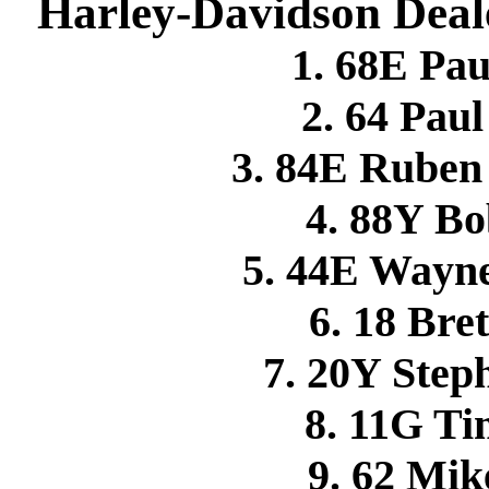
Harley-Davidson Deale
1. 68E P
2. 64 Pa
3. 84E Rube
4. 88Y B
5. 44E Wayn
6. 18 Br
7. 20Y Ste
8. 11G T
9. 62 M