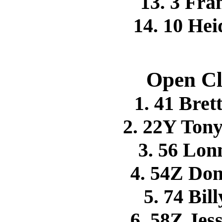
13. 3 F
14. 10 H
Open Cl
1. 41 Br
2. 22Y Ton
3. 56 Lo
4. 54Z Do
5. 74 Bi
6. 58Z Je