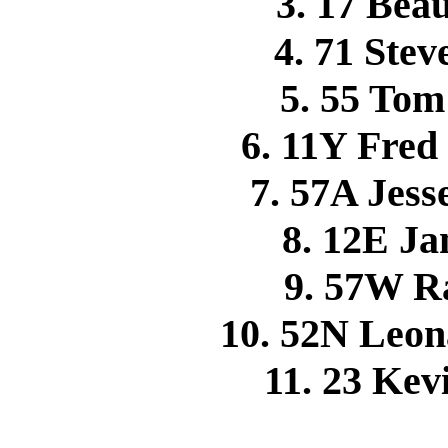
3. 17 Be
4. 71 Ste
5. 55 To
6. 11Y Fre
7. 57A Jes
8. 12E J
9. 57W 
10. 52N Le
11. 23 Ke