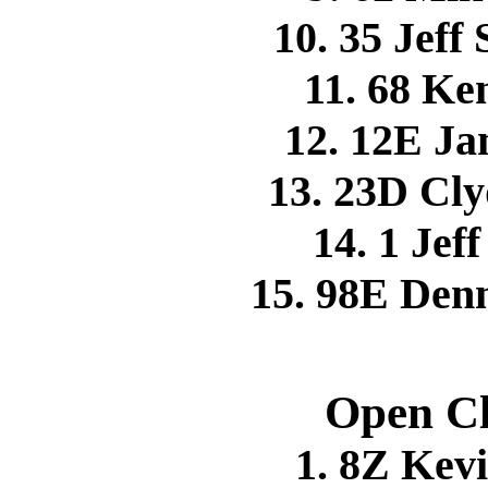
10. 35 Jef
11. 68 K
12. 12E J
13. 23D C
14. 1 Je
15. 98E Den
Open Cl
1. 8Z Ke