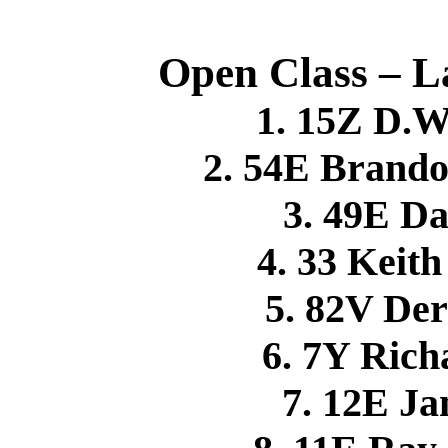
Open Class – L
1. 15Z D.
2. 54E Brand
3. 49E 
4. 33 Kei
5. 82V D
6. 7Y Ric
7. 12E J