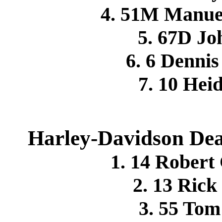
4. 51M Manue
5. 67D J
6. 6 Denn
7. 10 He
Harley-Davidson Deal
1. 14 Rober
2. 13 Ri
3. 55 To