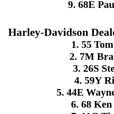
9. 68E P
Harley-Davidson Deale
1. 55 To
2. 7M Br
3. 26S S
4. 59Y 
5. 44E Wayn
6. 68 Ke