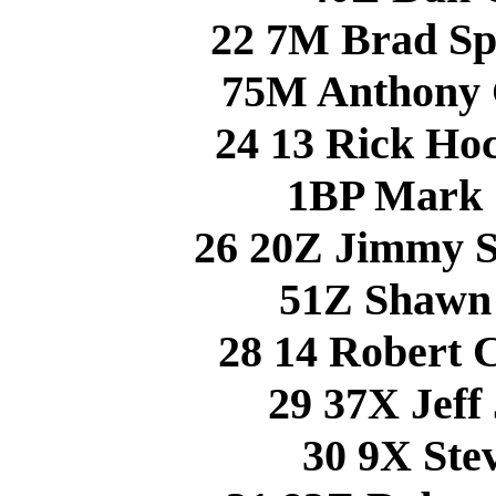
22 7M Brad Sp
75M Anthony
24 13 Rick Ho
1BP Mark 
26 20Z Jimmy S
51Z Shawn
28 14 Robert
29 37X Jef
30 9X St