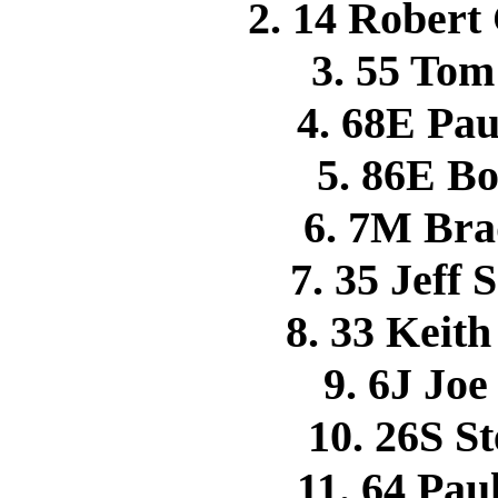
2. 14 Rober
3. 55 To
4. 68E P
5. 86E 
6. 7M Br
7. 35 Jeff
8. 33 Kei
9. 6J Jo
10. 26S 
11. 64 Pa