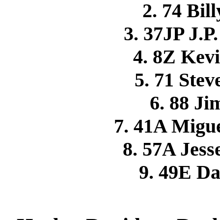
2. 74 Bi
3. 37JP J.
4. 8Z Ke
5. 71 Ste
6. 88 
7. 41A Mig
8. 57A Jes
9. 49E 