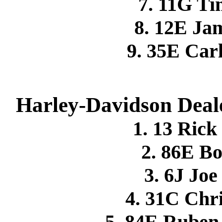
7. 11G T
8. 12E J
9. 35E Ca
Harley-Davidson Deale
1. 13 Ri
2. 86E 
3. 6J Jo
4. 31C Chr
5. 84E Rube