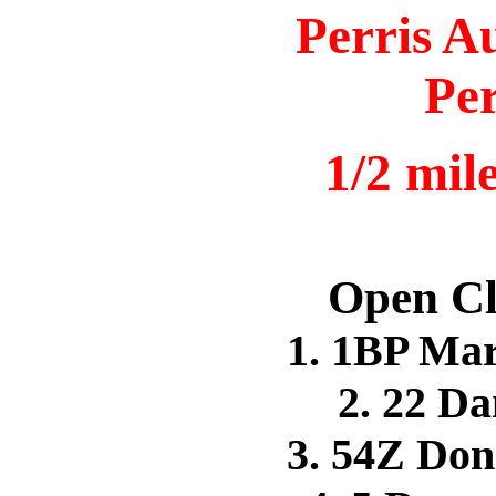
Perris A
Per
1/2 mil
Open Cl
1. 1BP Ma
2. 22 D
3. 54Z Do