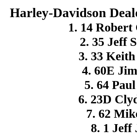
Harley-Davidson Deale
1. 14 Rober
2. 35 Jeff
3. 33 Kei
4. 60E J
5. 64 Pa
6. 23D Cl
7. 62 M
8. 1 Jef