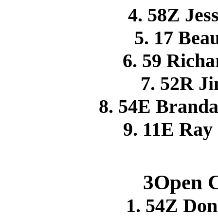
4. 58Z Je
5. 17 Be
6. 59 Rich
7. 52R 
8. 54E Brand
9. 11E Ra
3Open C
1. 54Z Do