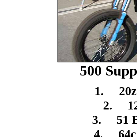
500 Supp
1. 20z
2. 12
3. 51 B
4. 64c 