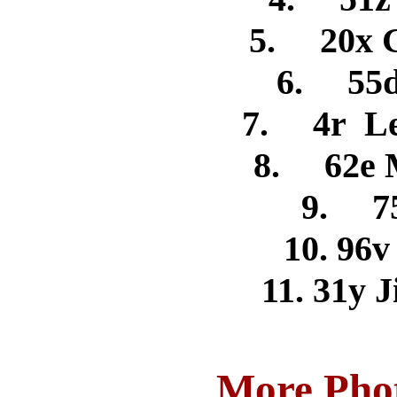
5. 20x 
6. 55d
7. 4r Le
8. 62e 
9. 75
10. 96v
11. 31y
More Phot