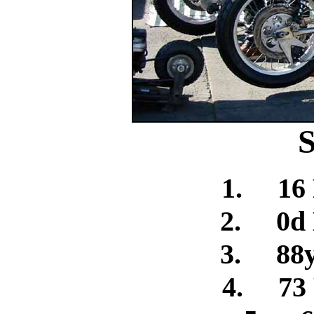
S
1. 16 
2. 0d 
3. 88y
4. 73 