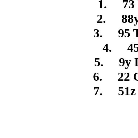
1. 73 
2. 88y
3. 95 
4. 45
5. 9y 
6. 22 
7. 51z