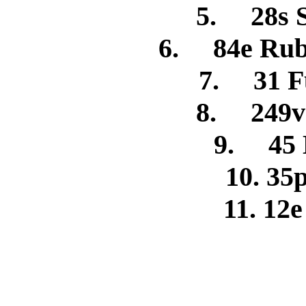
5. 28s S
6. 84e Rub
7. 31 F
8. 249v
9. 45 
10. 35
11. 12e