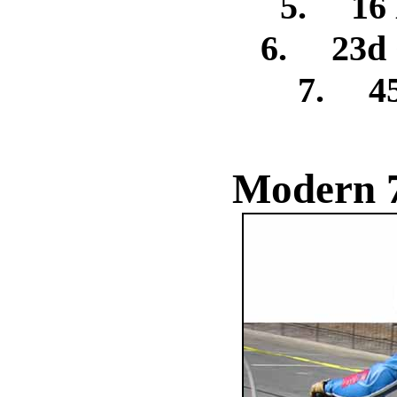
5. 16 
6. 23d 
7. 45
Modern 