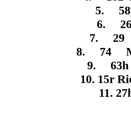
5. 58y
6. 26
7. 29 
8. 74 M
9. 63h 
10. 15r R
11. 27