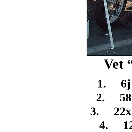
Vet 
1. 6j 
2. 58y
3. 22x
4. 12