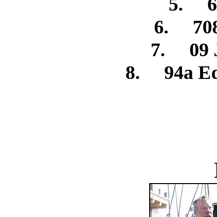
5. 6
6. 708
7. 09 
8. 94a Ed