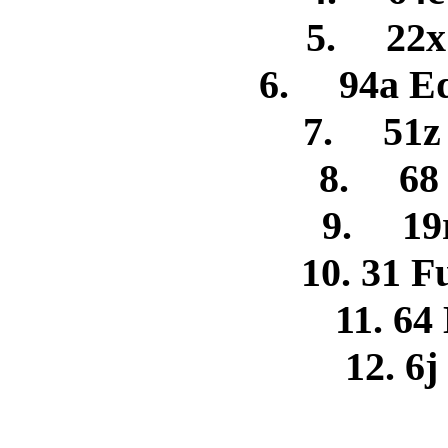
5. 22x
6. 94a Ed
7. 51z
8. 68 
9. 19r
10. 31 F
11. 64
12. 6j