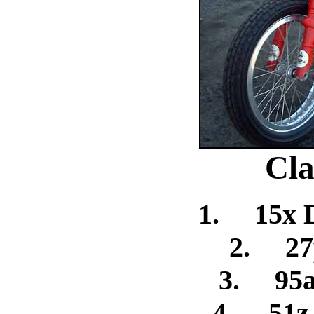
Cla
1. 15x D
2. 27p
3. 95a
4. 51z