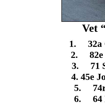
Vet 
1. 32a 
2. 82e 
3. 71 S
4. 45e 
5. 74r
6. 64 