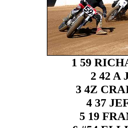
1 59 RIC
2 42 A
3 4Z CR
4 37 J
5 19 FR