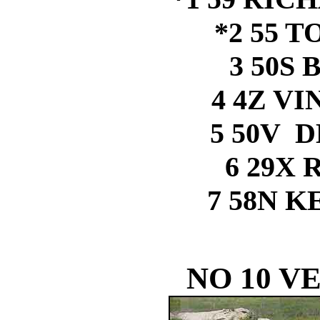
*2 55 
3 50S
4 4Z V
5 50V 
6 29X 
7 58N K
NO 10 VE