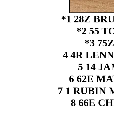
*1 28Z B
*2 55 
*3 75
4 4R LEN
5 14 J
6 62E M
7 1 RUBI
8 66E C