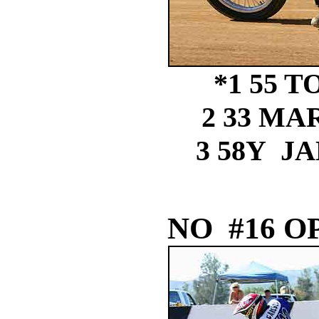
*1 55 
2 33 M
3 58Y J
NO #16 