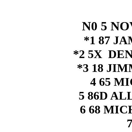
N0 5 NO
*1 87 J
*2 5X DE
*3 18 JI
4 65 M
5 86D A
6 68 MI
7