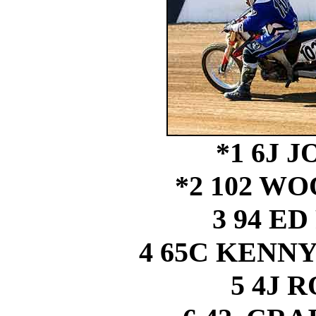
*1 6J 
*2 102 W
3 94 E
4 65C KEN
5 4J 