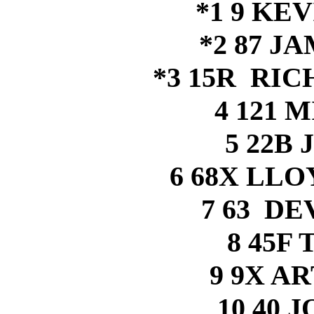
*1 9 KE
*2 87 J
*3 15R RI
4 121 
5 22B
6 68X LL
7 63 D
8 45F
9 9X A
10 40 