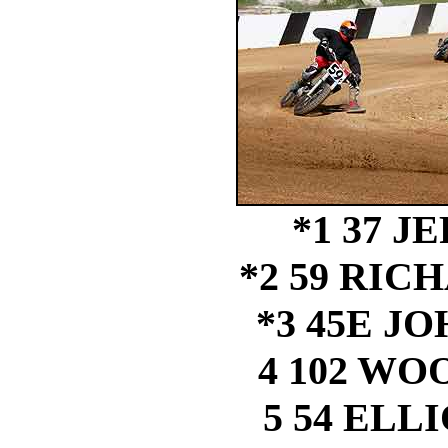
*1 37 J
*2 59 RI
*3 45E J
4 102 W
5 54 ELL