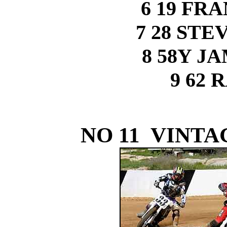
6 19 FR
7 28 ST
8 58Y J
9 62 
NO 11 VINTAG