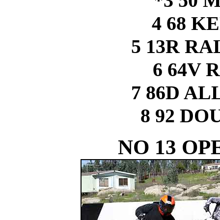
*3 50 
4 68 
5 13R R
6 64V 
7 86D A
8 92 D
NO 13 OP