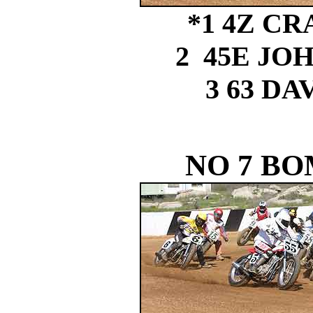
*1 4Z C
2 45E J
3 63 D
NO 7 B