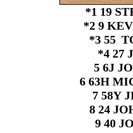
*1 19 S
*2 9 KE
*3 55 
*4 27 
5 6J J
6 63H MI
7 58Y 
8 24 J
9 40 J