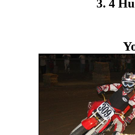
3. 4 Hu
Y