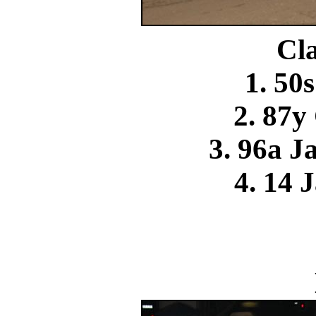
Cla
1. 50
2. 87y
3. 96a J
4. 14 