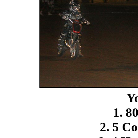
Y
1. 8
2. 5 Co