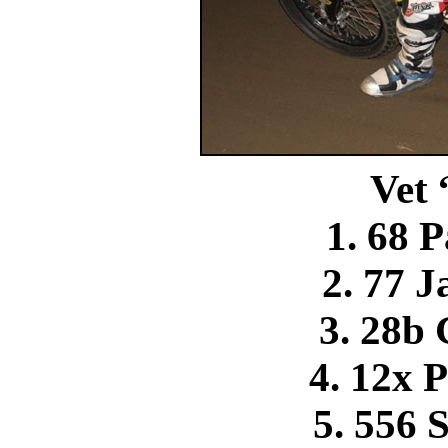
Vet
1. 68 
2. 77 
3. 28b 
4. 12x 
5. 556 