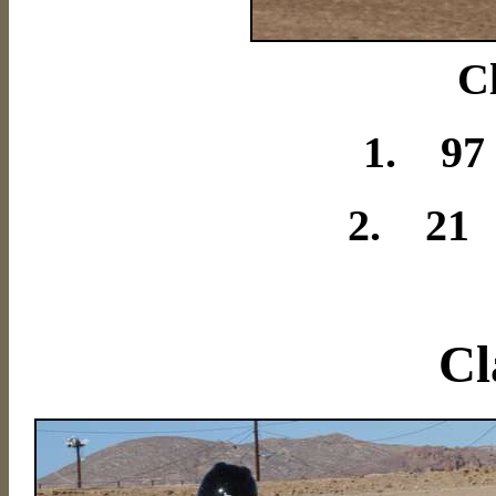
Cl
1. 97
2. 21 
Cl