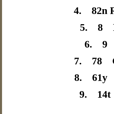
4. 82n 
5. 8 
6. 9 
7. 78 C
8. 61y
9. 14t