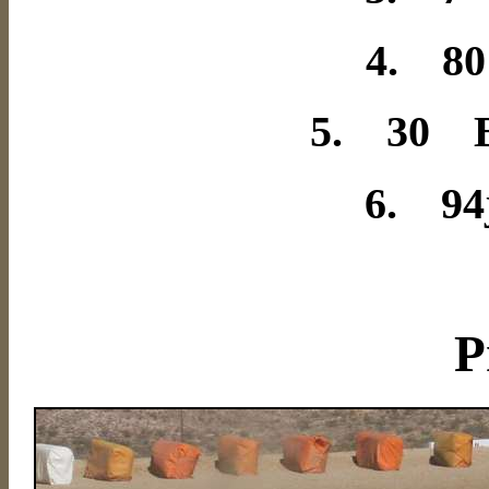
4. 80
5. 30 B
6. 94
P