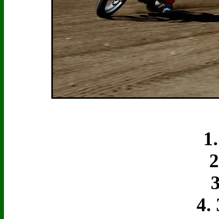
1. 
2. 
3.
4. 3