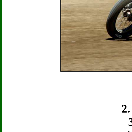
1
2. 
3.