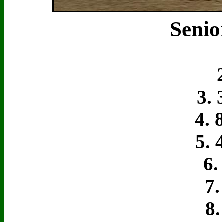
Senio
1
2.
3. 3
4. 8
5. 4
6. 
7. 
8. 