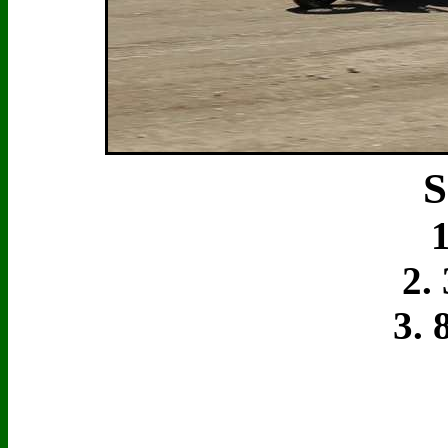
S
1.
2. 3
3. 8