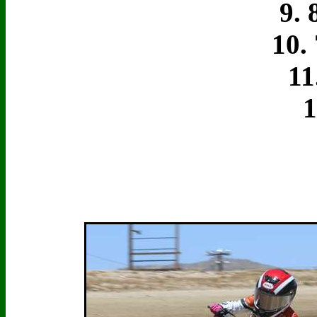
9. 8
10. 7
11. 
12.