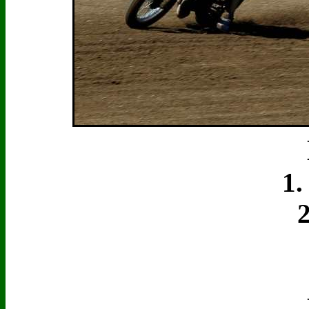
1. 
2.