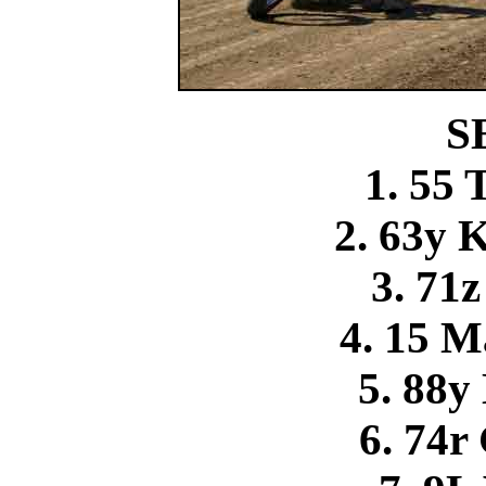
S
1. 55
2. 63y 
3. 71z
4. 15 M
5. 88y
6. 74r