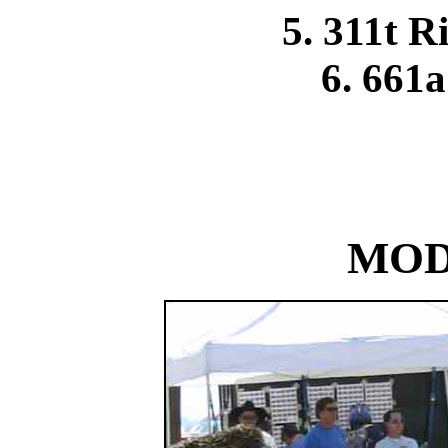
5. 311t 
6. 661a
MOD