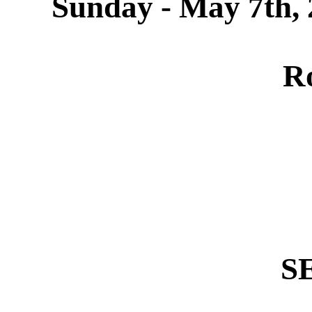
Sunday - May 7th,
R
S