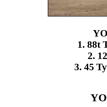
YO
1. 88t 
2. 1
3. 45 T
YO