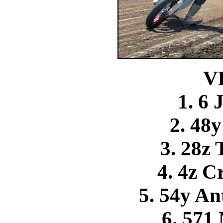
V
1. 6 
2. 48y
3. 28z 
4. 4z C
5. 54y An
6. 571