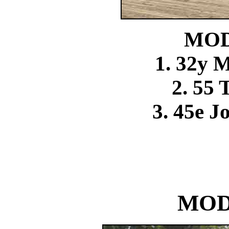
MOD
1. 32y 
2. 55
3. 45e 
MOD