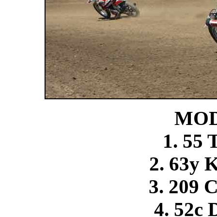
MOD
1. 55
2. 63y 
3. 209 C
4. 52c