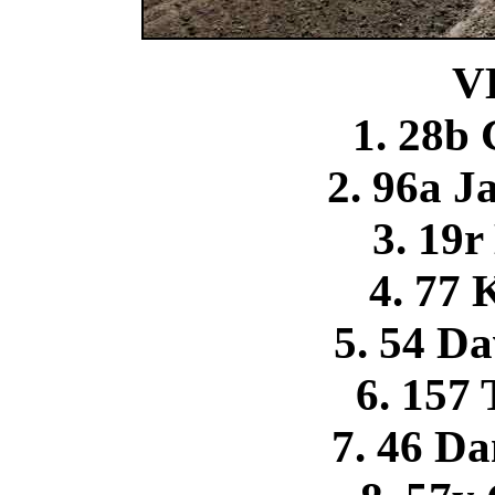
V
1. 28b 
2. 96a J
3. 19
4. 77 
5. 54 D
6. 157 
7. 46 D