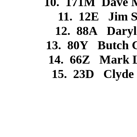
10. 171M Dave 
11. 12E Jim 
12. 88A Dary
13. 80Y Butch 
14. 66Z Mark 
15. 23D Clyde