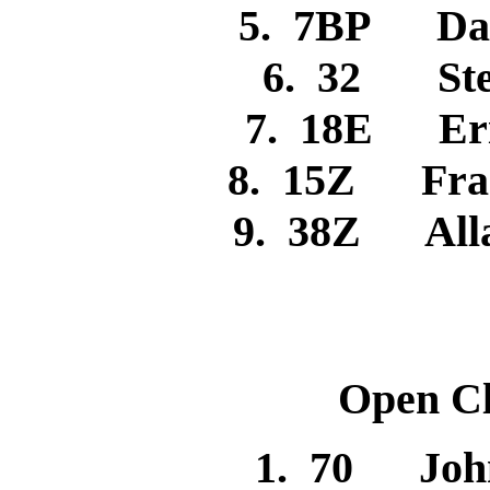
5. 7BP D
6. 32 St
7. 18E Er
8. 15Z Fran
9. 38Z All
Open Cl
1. 70 J