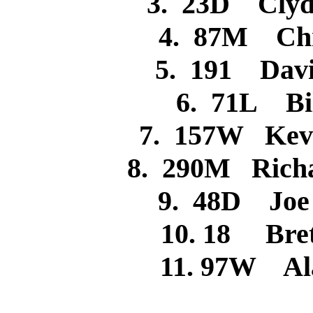
3. 23D Cly
4. 87M C
5. 191 Da
6. 71L B
7. 157W Ke
8. 290M Rich
9. 48D Jo
10. 18 Br
11. 97W 