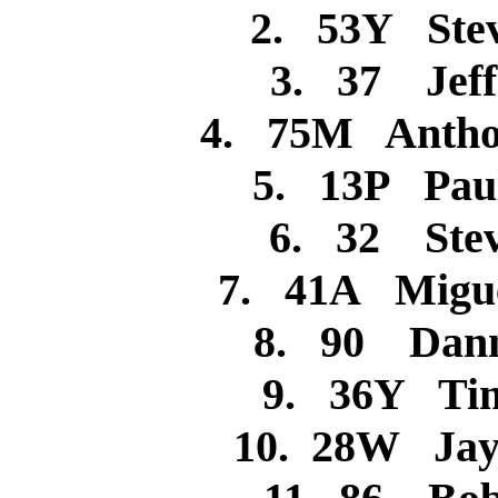
2. 53Y St
3. 37 Je
4. 75M Anth
5. 13P Pa
6. 32 St
7. 41A Migu
8. 90 Da
9. 36Y 
10. 28W Ja