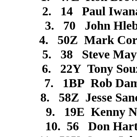
2. 14 Paul Iwa
3. 70 John Hl
4. 50Z Mark Cor
5. 38 Steve May
6. 22Y Tony So
7. 1BP Rob Da
8. 58Z Jesse Sa
9. 19E Kenny 
10. 56 Don Ha