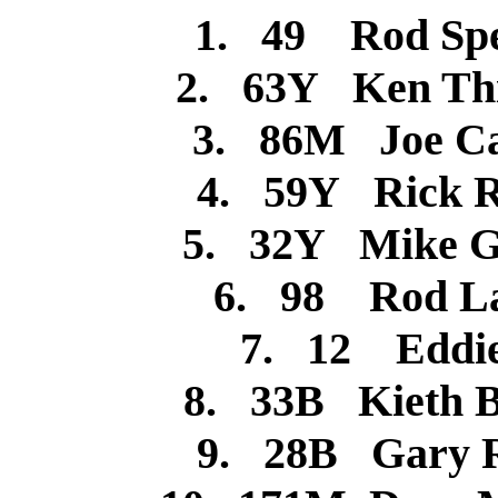
1. 49 Rod Sp
2. 63Y Ken Th
3. 86M Joe C
4. 59Y Rick 
5. 32Y Mike G
6. 98 Rod 
7. 12 Eddi
8. 33B Kieth 
9. 28B Gary 