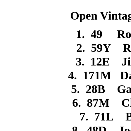
Open Vintag
1. 49 Ro
2. 59Y R
3. 12E J
4. 171M Da
5. 28B Ga
6. 87M C
7. 71L B
8. 48D Jo