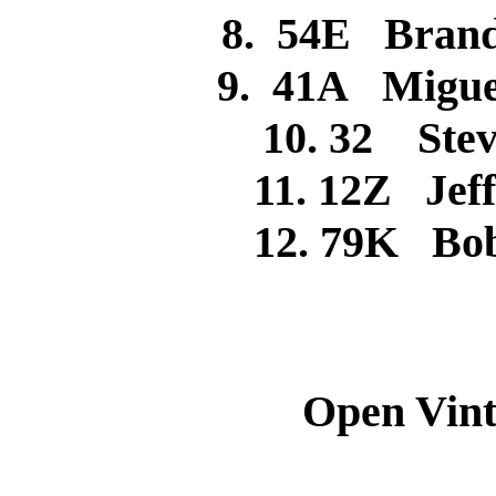
8. 54E Brand
9. 41A Migu
10. 32 St
11. 12Z J
12. 79K 
Open Vintag