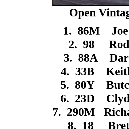
Open Vintag
1. 86M Jo
2. 98 R
3. 88A Da
4. 33B Kei
5. 80Y But
6. 23D Cly
7. 290M Rich
8. 18 Br