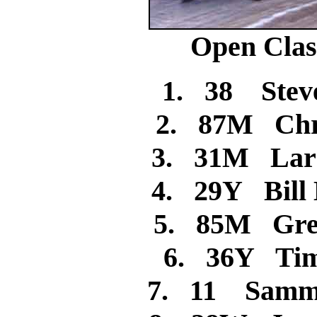
Open Clas
1. 38 Ste
2. 87M C
3. 31M La
4. 29Y Bil
5. 85M Gr
6. 36Y 
7. 11 Sam