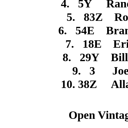
4. 5Y Ran
5. 83Z R
6. 54E Bran
7. 18E Er
8. 29Y Bil
9. 3 Jo
10. 38Z All
Open Vintag