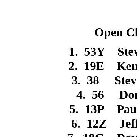
Open Cl
1. 53Y St
2. 19E Ke
3. 38 Ste
4. 56 D
5. 13P Pa
6. 12Z Je