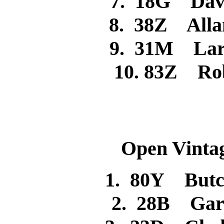
7. 18G Da
8. 38Z All
9. 31M La
10. 83Z R
Open Vintag
1. 80Y But
2. 28B Ga