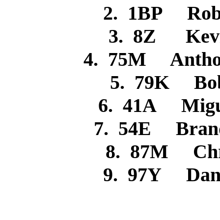
2. 1BP R
3. 8Z Kev
4. 75M Anth
5. 79K B
6. 41A Mig
7. 54E Brand
8. 87M C
9. 97Y Dan