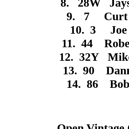
8. 28W Jay
9. 7 Cur
10. 3 J
11. 44 Rob
12. 32Y Mi
13. 90 Da
14. 86 
Open Vintage 