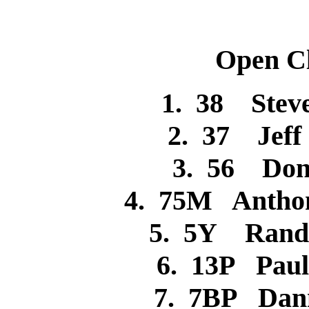
Open Cl
1. 38 Ste
2. 37 Je
3. 56 D
4. 75M Anth
5. 5Y Ra
6. 13P Pa
7. 7BP D